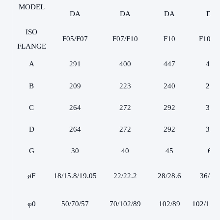
MODEL
DA
DA
DA
DA
ISO
F05/F07
F07/F10
F10
F10/F
FLANGE
A
291
400
447
479
B
209
223
240
258
C
264
272
292
326
D
264
272
292
326
G
30
40
45
60
øF
18/15.8/19.05
22/22.2
28/28.6
36/31.
φ0
50/70/57
70/102/89
102/89
102/125